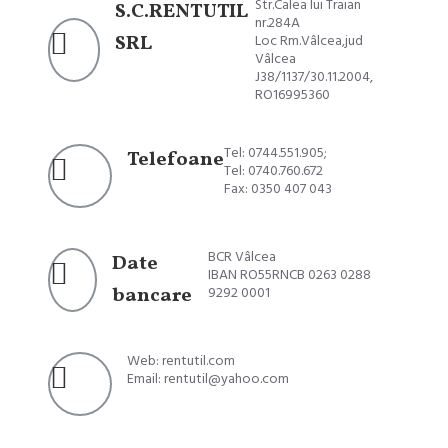
Str.Calea lui Traian
S.C.RENTUTIL
nr.284A
SRL
Loc Rm.Vâlcea,jud
Vâlcea
J38/1137/30.11.2004,
RO16995360
Tel: 0744.551.905;
Telefoane
Tel: 0740.760.672
Fax: 0350 407 043
BCR Vâlcea
Date
IBAN RO55RNCB 0263 0288
bancare
9292 0001
Web: rentutil.com
Email: rentutil@yahoo.com