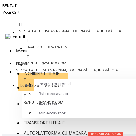
RENTUTIL
Your Cart
STR.CALEA LUI TRAIAN NR.284A, LOC. RM.VÂLCEA, JUD VÂLCEA
0744.551.905 | 0740.760.672
Menu
HOME
RENTUTIL@YAHOO.COM
STR.CALEA LUI TRAIAN NR.284A, LOC. RM.VÂLCEA, JUD VÂLCEA
INCHIRIERI UTILAJE
Incarcator Frontal
DORESC SA FIU SUNAT
0744.551.905 | 0740.760.672
Buldoexcavator
RENTUTIL@YAHOO.COM
Excavator
Miniexcavator
TRANSPORT UTILAJE
AUTOPLATFORMA CU MACARA
TRANSPORT CONTAINERE