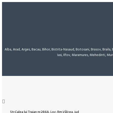
Alba, Arad, Arges, Bacau, Bihor, Bistrita-Nasaud, Botosani, Brasov, Braila,
Iasi, Ilfov, Maramures, Mehedinti, Mur
Str.Calea lui Traian nr.284A, Loc. Rm.Vâlcea, jud