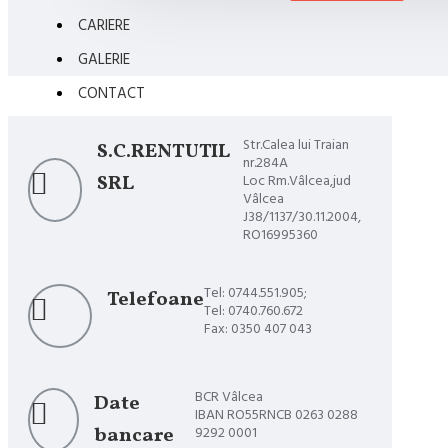
CARIERE
GALERIE
CONTACT
Str.Calea lui Traian
S.C.RENTUTIL
nr.284A
SRL
Loc Rm.Vâlcea,jud
Vâlcea
J38/1137/30.11.2004,
RO16995360
Tel: 0744.551.905;
Telefoane
Tel: 0740.760.672
Fax: 0350 407 043
BCR Vâlcea
Date
IBAN RO55RNCB 0263 0288
bancare
9292 0001