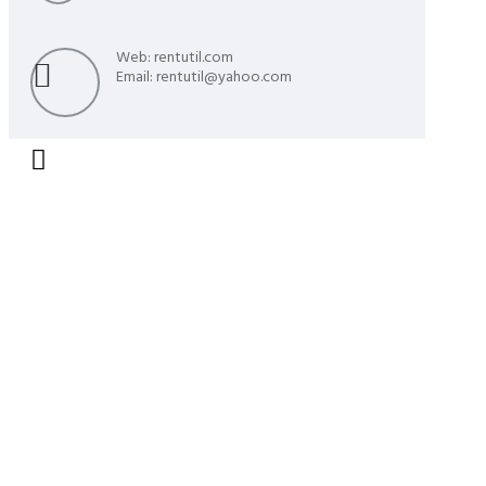
Web: rentutil.com
Email: rentutil@yahoo.com