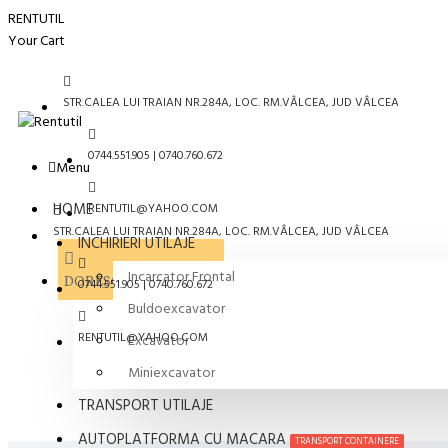
RENTUTIL
Your Cart
STR.CALEA LUI TRAIAN NR.284A, LOC. RM.VÂLCEA, JUD VÂLCEA
0744.551.905 | 0740.760.672
Menu
HOME
RENTUTIL@YAHOO.COM
STR.CALEA LUI TRAIAN NR.284A, LOC. RM.VÂLCEA, JUD VÂLCEA
INCHIRIERI UTILAJE
Incarcator Frontal
DORESC SA FIU SUNAT
0744.551.905 | 0740.760.672
Buldoexcavator
RENTUTIL@YAHOO.COM
Excavator
Miniexcavator
TRANSPORT UTILAJE
AUTOPLATFORMA CU MACARA
TRANSPORT CONTAINERE