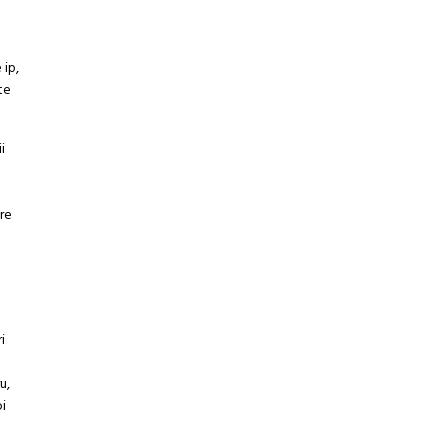
 ip,
te
i
are
i
u,
oi