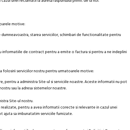
cazul unei reclamatii la adresa raspunsului primit de la noi.
toarele motive:
e dumneavoastra, starea serviciilor, schimbari de functionalitate pentru
cu informatiile de contract pentru a emite o factura si pentru a ne indeplini
 folosirii serviciilor nostru pentru urmatoarele motive:
, pentru a administra Site-ul si serviciile noastre. Aceste informatii nu pot
nostru sau la adresa sistemelor noastre.
istra Site-ul nostru.
realizate, pentru a avea informatii corecte si relevante in cazul unei
 ajuta sa imbunatatim serviciile furnizate.