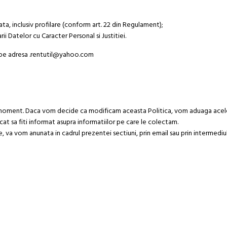
ata, inclusiv profilare (conform art. 22 din Regulament);
i Datelor cu Caracter Personal si Justitiei.
e pe adresa
.rentutil@yahoo.com
ce moment. Daca vom decide ca modificam aceasta Politica, vom aduaga acel
incat sa fiti informat asupra informatiilor pe care le colectam.
, va vom anunata in cadrul prezentei sectiuni, prin email sau prin intermediu