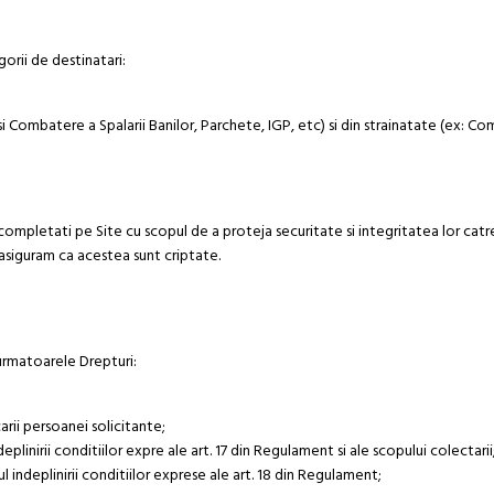
rii de destinatari:
i Combatere a Spalarii Banilor, Parchete, IGP, etc) si din strainatate (ex: Com
ompletati pe Site cu scopul de a proteja securitate si integritatea lor catre
 asiguram ca acestea sunt criptate.
 urmatoarele Drepturi:
arii persoanei solicitante;
plinirii conditiilor expre ale art. 17 din Regulament si ale scopului colectarii
ul indeplinirii conditiilor exprese ale art. 18 din Regulament;