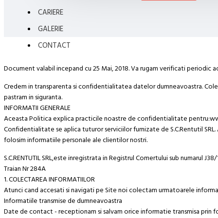
CARIERE
GALERIE
CONTACT
Document valabil incepand cu 25 Mai, 2018. Va rugam verificati periodic ac
Credem in transparenta si confidentialitatea datelor dumneavoastra. Colect
pastram in siguranta.
INFORMATII GENERALE
Aceasta Politica explica practicile noastre de confidentialitate pentru:w
Confidentialitate se aplica tuturor serviciilor furnizate de S.C.Rentutil SR
folosim informatiile personale ale clientilor nostri.
S.C.RENTUTIL SRL,este inregistrata in Registrul Comertului sub numarul J38/
Traian Nr 284A
1. COLECTAREA INFORMATIILOR
Atunci cand accesati si navigati pe Site noi colectam urmatoarele inform
Informatiile transmise de dumneavoastra
Date de contact - receptionam si salvam orice informatie transmisa prin 