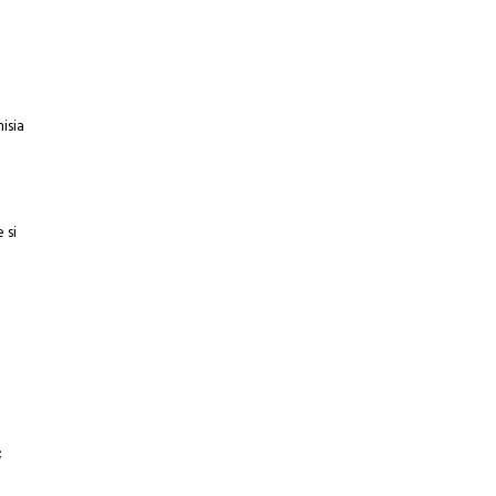
isia
 si
;