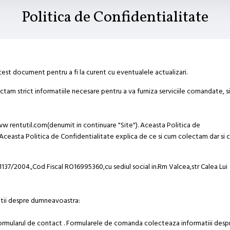
Politica de Confidentialitate
est document pentru a fi la curent cu eventualele actualizari.
am strict informatiile necesare pentru a va furniza serviciile comandate, si
ww rentutil.com(denumit in continuare "Site"). Aceasta Politica de
L. Aceasta Politica de Confidentialitate explica de ce si cum colectam dar si
1137/2004.,Cod Fiscal RO16995360,cu sediul social in.Rm Valcea,str Calea Lui
atii despre dumneavoastra:
formularul de contact . Formularele de comanda colecteaza informatiii desp