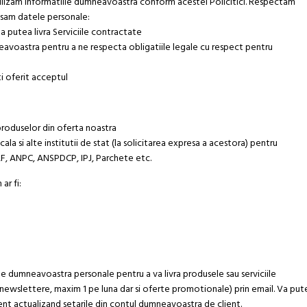
 utilizam informatiile dumneavoastra conform acestei Policitici. Respectam
esam datele personale:
 putea livra Serviciile contractate
avoastra pentru a ne respecta obligatiile legale cu respect pentru
i oferit acceptul
produselor din oferta noastra
la si alte institutii de stat (la solicitarea expresa a acestora) pentru
NAF, ANPC, ANSPDCP, IPJ, Parchete etc.
ar fi:
dumneavoastra personale pentru a va livra produsele sau serviciile
newslettere, maxim 1 pe luna dar si oferte promotionale) prin email. Va put
nt actualizand setarile din contul dumneavoastra de client.