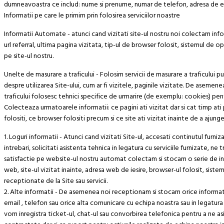
dumneavoastra ce includ: nume si prenume, numar de telefon, adresa de ema
Informatii pe care le primim prin folosirea serviciilor noastre
Informatii Automate - atunci cand vizitati site-ul nostru noi colectam info
url referral, ultima pagina vizitata, tip-ul de browser folosit, sistemul de op
pe site-ul nostru.
Unelte de masurare a traficului - Folosim servicii de masurare a traficului 
despre utilizarea Site-ului, cum ar fi vizitele, paginile vizitate. De aseme
traficului folosesc tehnici specifice de urmarire (de exemplu: cookies) pen
Colecteaza urmatoarele informatii: ce pagini ati vizitat dar si cat timp a
folositi, ce browser folositi precum si ce site ati vizitat inainte de a ajunge 
1. Loguri informatii - Atunci cand vizitati Site-ul, accesati continutul furniza
intrebari, solicitati asistenta tehnica in legatura cu serviciile furnizate, n
satisfactie pe website-ul nostru automat colectam si stocam o serie de infor
web, site-ul vizitat inainte, adresa web de iesire, browser-ul folosit, sistem
receptionate de la Site sau servicii.
2. Alte informatii - De asemenea noi receptionam si stocam orice informat
email , telefon sau orice alta comunicare cu echipa noastra sau in legatura
vom inregistra ticket-ul, chat-ul sau convorbirea telefonica pentru a ne asi