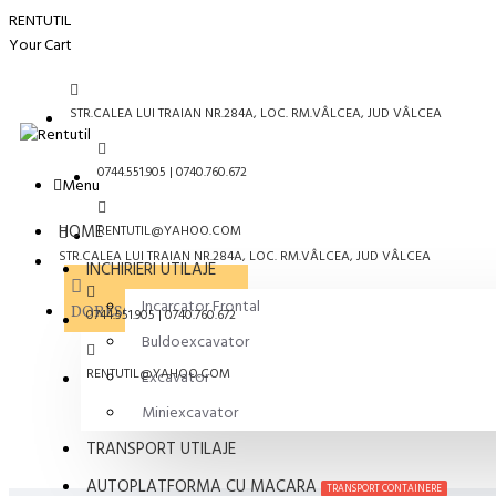
RENTUTIL
Your Cart
STR.CALEA LUI TRAIAN NR.284A, LOC. RM.VÂLCEA, JUD VÂLCEA
0744.551.905 | 0740.760.672
Menu
HOME
RENTUTIL@YAHOO.COM
STR.CALEA LUI TRAIAN NR.284A, LOC. RM.VÂLCEA, JUD VÂLCEA
INCHIRIERI UTILAJE
Incarcator Frontal
DORESC SA FIU SUNAT
0744.551.905 | 0740.760.672
Buldoexcavator
RENTUTIL@YAHOO.COM
Excavator
Miniexcavator
TRANSPORT UTILAJE
AUTOPLATFORMA CU MACARA
TRANSPORT CONTAINERE