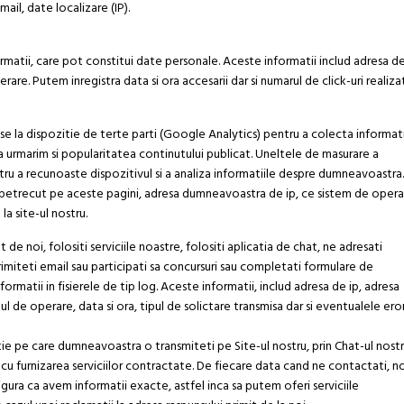
il, date localizare (IP).
rmatii, care pot constitui date personale. Aceste informatii includ adresa de
erare. Putem inregistra data si ora accesarii dar si numarul de click-uri realiza
puse la dispozitie de terte parti (Google Analytics) pentru a colecta informati
nea urmarim si popularitatea continutului publicat. Uneltele de masurare a
tru a recunoaste dispozitivul si a analiza informatiile despre dumneavoastra.
ti petrecut pe aceste pagini, adresa dumneavoastra de ip, ce sistem de oper
la site-ul nostru.
t de noi, folositi serviciile noastre, folositi aplicatia de chat, ne adresati
e trimiteti email sau participati sa concursuri sau completati formulare de
matii in fisierele de tip log. Aceste informatii, includ adresa de ip, adresa
ul de operare, data si ora, tipul de solictare transmisa dar si eventualele eror
ie pe care dumneavoastra o transmiteti pe Site-ul nostru, prin Chat-ul nostr
 cu furnizarea serviciilor contractate. De fiecare data cand ne contactati, n
gura ca avem informatii exacte, astfel inca sa putem oferi serviciile