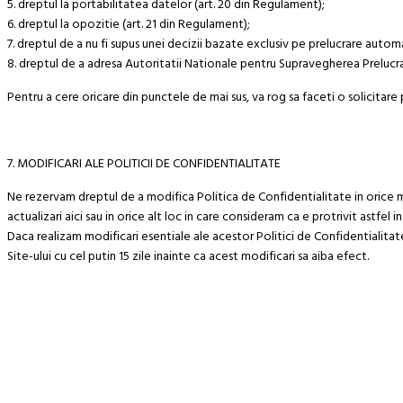
5. dreptul la portabilitatea datelor (art. 20 din Regulament);
6. dreptul la opozitie (art. 21 din Regulament);
7. dreptul de a nu fi supus unei decizii bazate exclusiv pe prelucrare autom
8. dreptul de a adresa Autoritatii Nationale pentru Supravegherea Prelucrari
Pentru a cere oricare din punctele de mai sus, va rog sa faceti o solicitar
7. MODIFICARI ALE POLITICII DE CONFIDENTIALITATE
Ne rezervam dreptul de a modifica Politica de Confidentialitate in ori
actualizari aici sau in orice alt loc in care consideram ca e protrivit astfel 
Daca realizam modificari esentiale ale acestor Politici de Confidentialitate
Site-ului cu cel putin 15 zile inainte ca acest modificari sa aiba efect.