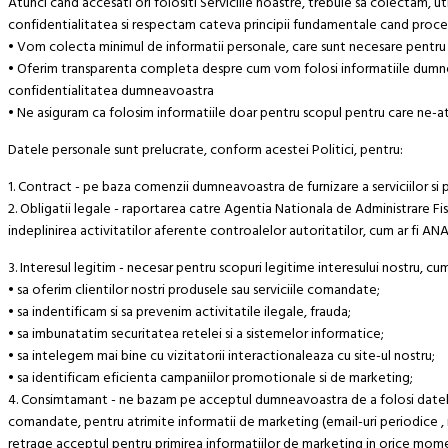
Atunci cand accesati ori folositi Serviciile noastre, trebuie sa colectam,
confidentialitatea si respectam cateva principii fundamentale cand proc
• Vom colecta minimul de informatii personale, care sunt necesare pentru a
• Oferim transparenta completa despre cum vom folosi informatiile dumne
confidentialitatea dumneavoastra
• Ne asiguram ca folosim informatiile doar pentru scopul pentru care ne-at
Datele personale sunt prelucrate, conform acestei Politici, pentru:
1. Contract - pe baza comenzii dumneavoastra de furnizare a serviciilor si 
2. Obligatii legale - raportarea catre Agentia Nationala de Administrare Fisca
indeplinirea activitatilor aferente controalelor autoritatilor, cum ar fi A
3. Interesul legitim - necesar pentru scopuri legitime interesului nostru, cum 
• sa oferim clientilor nostri produsele sau serviciile comandate;
• sa indentificam si sa prevenim activitatile ilegale, frauda;
• sa imbunatatim securitatea retelei si a sistemelor informatice;
• sa intelegem mai bine cu vizitatorii interactionaleaza cu site-ul nostru;
• sa identificam eficienta campaniilor promotionale si de marketing;
4. Consimtamant - ne bazam pe acceptul dumneavoastra de a folosi datele 
comandate, pentru atrimite informatii de marketing (email-uri periodice , 
retrage acceptul pentru primirea informatiilor de marketing in orice mome