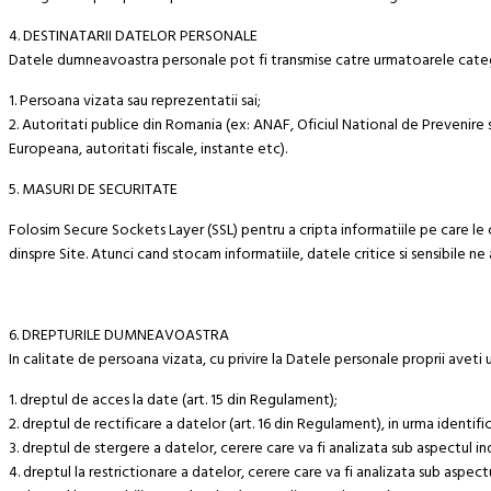
4. DESTINATARII DATELOR PERSONALE
Datele dumneavoastra personale pot fi transmise catre urmatoarele catego
1. Persoana vizata sau reprezentatii sai;
2. Autoritati publice din Romania (ex: ANAF, Oficiul National de Prevenire s
Europeana, autoritati fiscale, instante etc).
5. MASURI DE SECURITATE
Folosim Secure Sockets Layer (SSL) pentru a cripta informatiile pe care le c
dinspre Site. Atunci cand stocam informatiile, datele critice si sensibile ne
6. DREPTURILE DUMNEAVOASTRA
In calitate de persoana vizata, cu privire la Datele personale proprii aveti
1. dreptul de acces la date (art. 15 din Regulament);
2. dreptul de rectificare a datelor (art. 16 din Regulament), in urma identific
3. dreptul de stergere a datelor, cerere care va fi analizata sub aspectul inde
4. dreptul la restrictionare a datelor, cerere care va fi analizata sub aspect