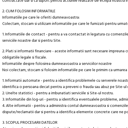
contractate dar si ca suport pentru actiunile realizate de echipa noastra in 
2. CUM FOLOSIM INFORMATIILE
Informatiile pe care le oferiti dumneavoastra:
Colectam, stocam si utilizam informatiile pe care le furnizati pentru urma
1. Informatiile de contact - pentru a va contactat in legatura cu comenzil
serviciile noastre dar si pentru Site.
2. Plati si informatii financiare - aceste informatii sunt necesare impreuna 
obligatiile legale si fiscale.
Informatiile despre folosirea dumneavoastra a serviciilor noastre
Noi colectam, stocam si folosim informatiile pe care le primim ca urmarea a
1. Informatii automate - pentru a identifica problemele cu serverele noastre
identifica o persoana decat pentru a preveni o frauda sau abuz pe Site-ul 
2. Unelte statistici - pentru a imbunatiati serviciile si Site-ul nostru.
3. Informatiile din log-uri - pentru a identifica eventualele probleme, admin
4. Alte informatii - pentru a administra contul dumneavoastra si comenzile 
dispute/reclamatii dar si pentru a identifica elemente concrete care ne pot
3. SCOPUL PROCESARII DATELOR