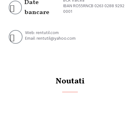
BCR Vâlcea
Date
IBAN RO55RNCB 0263 0288 9292
bancare
0001
Web: rentutil.com
Email: rentutil@yahoo.com
Noutati