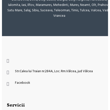
Ialomita, Iasi, Ilfov, Maramures, Mehedinti, Mures, Neamt, Olt, Prahova
Satu Mare, Salaj, Sibiu, Suceava, Teleorman, Timis, Tulcea, Valcea, Vaslu
Vrancea
Str.Calea lui Traian nr.284A, Loc. Rm.Vâlcea, jud Vâlcea
Facebook
Servicii