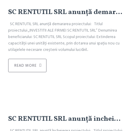
SC RENTUTIL SRL anunță demararea proiectului: „INVESTITII ALE FIRMEI SC RENTUTIL SRL”
SC RENTUTIL SRL anunță demararea proiectului: Titlul
proiectului:„INVESTITII ALE FIRMEI SC RENTUTIL SRL” Denumirea
beneficiarului: SC RENTUTIL SRL Scopul proiectului: Extinderea
capacității unei unități existente, prin dotarea unui spațiu nou cu
utilajelele necesare creșterii volumului lucrăril..
READ MORE
SC RENTUTIL SRL anunță incheierea proiectului: „INVESTITII ALE FIRMEI SC RENTUTIL SRL”
SC RENTUTIL SRL anunță încheierea proiectului: Titlul proiectului: